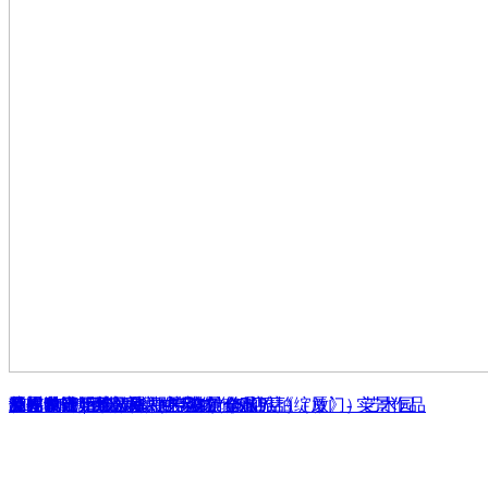
厦门中铁元湾 - 私人住宅
漳州私宅 - 无风格，亦风格
漳州龙江明珠
凝固时光，绽放幸福-克洛伊全球旅拍（厦门）艺术园
ALVIN VISION厦门中华城旗舰店 -《绽放》- 实景作品
梵视映画婚纱摄影（ 宁波 ）旗舰店
品界设计 | 西安-水中天茶馆（SKP店）
SUGAR糖丁儿童摄影 - 实景作品
长春梦田婚礼