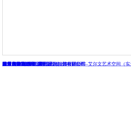
陋室 - 实景作品
漳州-碧湖壹号-公寓设计1+1
ALVIN VISION（厦门建发）美妆摄影馆
翌禾美学（ 杭州王道公园 )
探索时尚新态度 - 苏州呈尚服饰有限公司
云霄米娜 mina 女装
漳州九龙官邸 -《居然》
品界设计-艺术邂逅生活，绽放别样年华—艾尔文艺术空间（实
漳州超音速酒吧