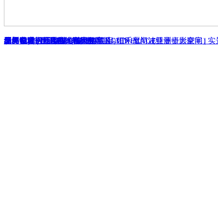
华美紫馨医疗中心（漳州旗舰店）
厦门私宅
厦门富贵门花园-130联排别墅
深圳-5000平 - 柒城影像 SEVENCITY IMAGE
品界设计 | 生活在时间的沉淀里 - 恒禾七尚（亚洲十大豪宅）
漳州私宅 - 无风格，亦风格
厦门恒禾七尚 - 私人住宅
龙海中联锦江御景 - 私人住宅
品界设计 | “ 最纯粹的优雅 ”—ALVIN·厦门波特曼摄影空间 | 