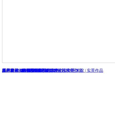
品界设计 | 穿 梭 | 杭州·艾尔文婚纱摄影艺术馆 | 实景作品
品界设计 | 一个没有电视的客厅
品界设计 - 桔子摄影苏州艺术中心 - 实景作品
艾尔文·肖像（厦门国金4F）
厦门院子 - 融合与升华
品界设计 | 800㎡ 大格局的轻奢生活
厦门阳光海岸联排别墅
漳州桥村32号餐馆
品界设计 | 银河系 - 桔子摄影碧云艺术中心