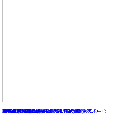
800m²别墅空间，演绎现代轻奢版温馨生活
品界设计 | Avision西安绝对人气写真影像艺术中心
漳州胜芳园港式奶茶店
南京漂亮新娘婚纱摄影
乌鲁木齐绿城百合
漳州桥村32号餐馆
品界设计 | 西安 - 水中天茶馆（白水店）
北京CD视觉
漳州凤凰尚城公寓 - 《COOL HOUSE》