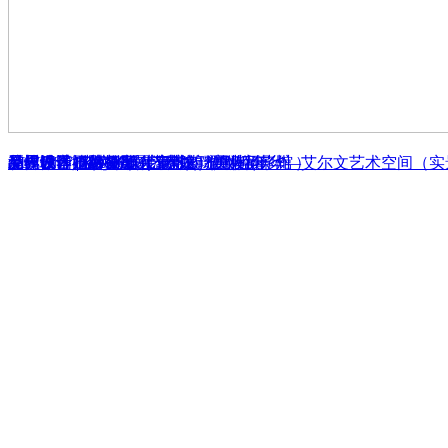
ALVIN VISION（厦门建发）美妆摄影馆
梵视映画婚纱摄影（ 宁波 ）旗舰店
品界设计 | 温莎摄影艺术馆
爱情城堡婚纱摄影（漳州）
品界设计-艺术邂逅生活，绽放别样年华—艾尔文艺术空间（实
厦门傲客福将餐厅
漳州四季园著公寓
品界设计 | VANOIGLY范诺琦男装 ( 苏州 ）
品界设计 | 600㎡当代豪宅的雅致轻奢