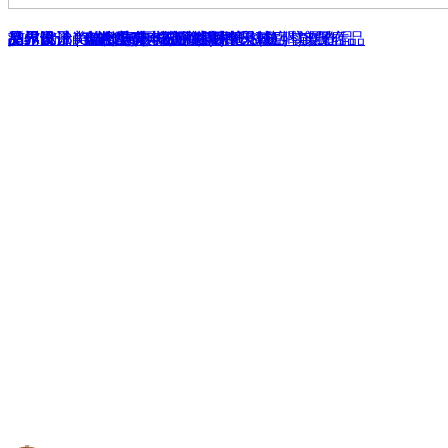
品界设计 | 大师主义-城市接待中心（杭州）
ALVIN BRIDAL（厦门五缘湾）
品界设计 | 奔赴星球 - 桔子威海路星球店 - 实景作品
艾尔文、美诺、惠惠Chen（泉州千禧汇）旗舰店
品界设计 | 当代酷奢 - 石狮世贸摩天城别墅改造
品界设计 | 一个没有电视的客厅
品界设计 | T-IMAGE长沙童舍家庭影像 - 实景作品
厦门院子 - 融合与升华
漳州凤凰尚城公寓 - 《COOL HOUSE》