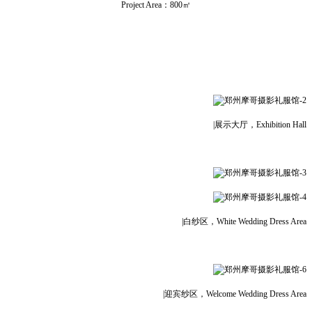
Project Area：800㎡
|展示大厅，Exhibition Hall
|白纱区，White Wedding Dress Area
|迎宾纱区，Welcome Wedding Dress Area