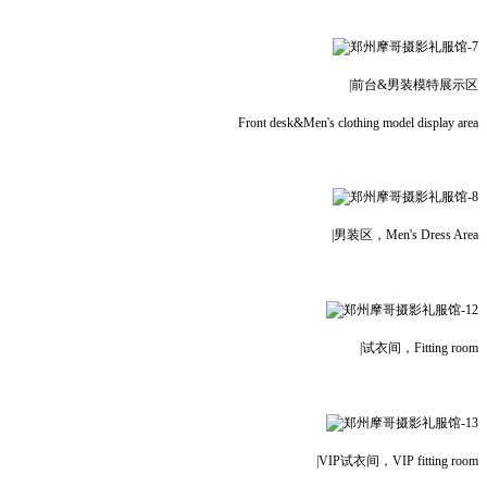
|前台&男装模特展示区
Front desk&Men's clothing model display area
|男装区，Men's Dress Area
|试衣间，Fitting room
|VIP试衣间，VIP fitting room