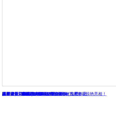
漳州佳苑花园公寓
厦门院子 - 融合与升华
品界设计 | 索菲亚SOPHIA婚纱摄影（合肥）
品界设计 | 600㎡当代豪宅的雅致轻奢
《弥漫》- 漳州冠城国际公寓设计
厦门富贵门花园-130联排别墅
品界设计 | 星城艺术新地标！18000㎡艺术奢境惊艳亮相！
品界设计 | 漳州｜DL·KIDS达令影像 | 实景作品
陋室 - 实景作品