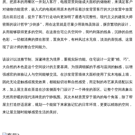
房。把原本的用餐区一并划入客厅，电视背景则做成大面积的储物柜，来满足客户
对储物功能需求，嵌入式的电视柜用原木色呼应着沙发背景客厅的大沙发置中放置
流出前后过道，提升了客厅行走动向更加明了通透与完整性。现代主义的建筑大师
密斯的设计哲学“少则多”，用在这里就是尽量少用装饰及陈设，摒弃繁琐的设计，
从而能够获得更多的空间。在这座住宅公共空间中，简约利落的线条，沉静的自然
色彩，一切都清爽的摆在那里，置身其中，有种风过水无痕，淡淡的喜悦感。这显
现了设计师的整合空间能力。
该设计以淡雅节制、深邃禅意为境界，重视实际功能。住宅设计一定要“精、巧”。
大自然的木色是这个空间设计的主要基调。为强调细腻的手感与温润的触感，以增
强感官的体验让人与空间能够交流。在沙发背景墙体大面积使用了实木地板上墙，
因此无论是触感或视觉效果，都能贴切诠释自然感受，而定制的布艺家具搭配以实
木，加上屋主喜欢茶道在沙发侧面专门设计了一个禅坐的茶区。让整个空间表象出
天然而舒暖的现代清禅意的宁静氛围。其次木材质贯穿于屋内的每个角落，除了帮
屋主打造舒适居家，规划一个能留下来家族记忆的日常环境，更要以精致的空间，
来让屋主随时能够感受生活的美好。