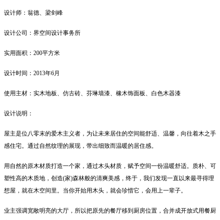
设计师：翁德、梁剑峰
设计公司：界空间设计事务所
实用面积：200平方米
设计时间：2013年6月
使用主材：实木地板、仿古砖、芬琳墙漆、橡木饰面板、白色木器漆
设计说明：
屋主是位八零末的爱木主义者，为让未来居住的空间能舒适、温馨，向往着木之手
感住宅。通过自然纹理的展现，带出细致而温暖的居住感。
用自然的原木材质打造一个家，通过木头材质，赋予空间一份温暖舒适。质朴、可
塑性高的木质地，创造(家)森林般的清爽美感，终于，我们发现一直以来最寻得理
想屋，就在木空间里。当你开始用木头，就会珍惜它，会用上一辈子。
业主强调宽敞明亮的大厅，所以把原先的餐厅移到厨房位置，合并成开放式用餐厨