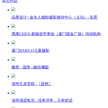
其它作品
品界设计 | 金夫人婚纱摄影接待中心（义乌）- 实景
惠惠CHEN-新娘造型美妆（厦门国金广场）培训机构
厦门BABY-Q儿童摄影
极简 · 温情 - 融信澜园
漳州九龙官邸 -《居然》
漳州顶层私宅 - 没有浮夸，只有舒适