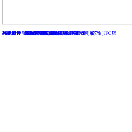
翌禾美学（ 杭州王道公园 )
品界设计 | 爱食者的私人厨房 - 傲客夜食（厦门）JFC店
品界设计 - 漳州碧湖人居新体验 - 三套
品界设计 | 泉州马可波罗独栋别墅 - 实景作品
品界设计 | SHUNXING DESIGN顺兴男装（苏州）
品界设计 | 泉州华光会所
品界设计 | 600㎡当代豪宅的雅致轻奢
静谧的午后时光 - 漳州冠城国际
张弛有度 - 顺兴男装